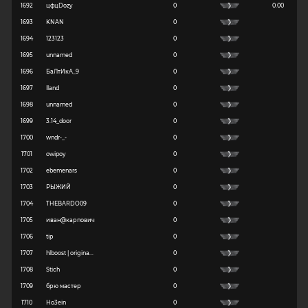
1692
цфцDozy
0
0.00
1693
KNAN
0
1694
123123
0
1695
unnamed
0
1696
БаЛтИкА_9
0
1697
Iland
0
1698
unnamed
0
1699
3.14_door
0
1700
wndr-_-
0
1701
owipoy
0
1702
ebemenars
0
1703
РЫЖИЙ
0
1704
THEBARDO09
0
1705
иван@карпович
0
1706
tip
0
1707
hlboost | origina...
0
1708
Stich
0
1709
брю мастер
0
1710
Ho3ein
0