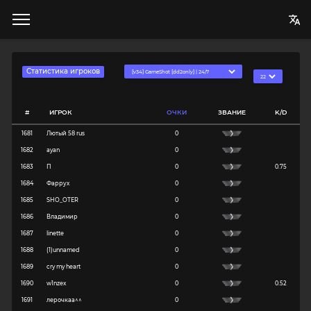
Статистика игроков
#
ИГРОК
ОЧКИ
ЗВАНИЕ
K/D
1681
Лютый 58 rus
0
1682
ayan
0
1683
П
0
0.75
1684
Фаррух
0
1685
SHO_OTER
0
1686
Владимир
0
1687
linette
0
1688
(1)unnamed
0
1689
cry my heart
0
1690
w1nzex
0
0.52
1691
лерочкаа^^
0