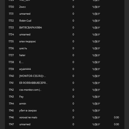
1730
2svcc
0
1731
unnamed
0
1732
Robin Gud
0
1733
ВИТЯСВАРКА1994
0
1734
unnamed
0
1735
алах пидорас
0
1736
шесть
0
1737
hater
0
1738
E.....
0
1739
arjuk4444
0
1740
[MONITOR-CSS.RU]^...
0
1741
ER RORRABBUIECEPR...
0
1742
css-monitor.com |...
0
1743
Fey
0
1744
armin
0
1745
убит в свирах
0
1746
voroval ne malo
0
0.00
1747
unnamed
0
0.00