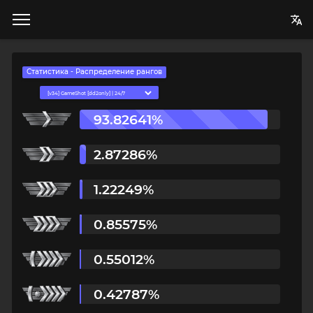
Статистика - Распределение рангов
93.82641%
2.87286%
1.22249%
0.85575%
Авторизация
0.55012%
Логин
0.42787%