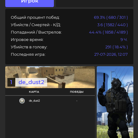
Игрок
Общий процент побед:
69.3% ( 680 / 301 )
Убийств / Смертей - К/Д:
3.6 ( 1582 / 440 )
Попаданий / Выстрелов:
44.4% ( 1858 / 4189 )
Игровое время:
9 Ч.
Убийств в голову:
291 ( 18.4% )
Авторизация
Последняя игра:
27-07-2026, 12:07
Логин
1
de_dust2
Пароль
КАРТА
ПОБЕДЫ
de_dust2
-