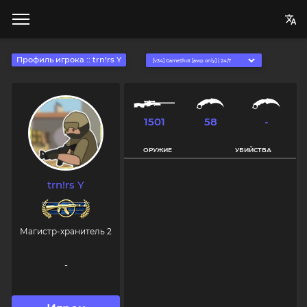
Профиль игрока :: trn!rs Y
1501
58
-
ОРУЖИЕ
УБИЙСТВА
trn!rs Y
Магистр-хранитель 2
-