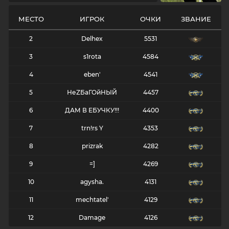
МЕСТО
ИГРОК
ОЧКИ
ЗВАНИЕ
2
Delhex
5531
3
s1rota
4584
4
eben'
4541
5
НеZБаГОйНЫЙ
4457
6
ДАМ В ЕБУЧКУ!!!
4400
7
trn!rs Y
4353
8
prizrak
4282
9
=]
4269
10
agysha.
4131
11
mechtatel'
4129
12
Damage
4126