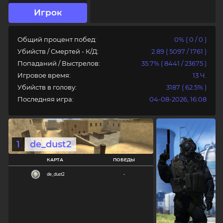
Игрок
Общий процент побед:
0% ( 0 / 0 )
Убийств / Смертей - К/Д:
2.89 ( 5097 / 1761 )
Попаданий / Выстрелов:
35.7% ( 8441 / 23675 )
Игровое время:
13 Ч.
Авторизация
Убийств в голову:
3187 ( 62.5% )
Последняя игра:
04-08-2026, 16:08
Логин
Пароль
1
de_dust2
КАРТА
ПОБЕДЫ
de_dust2
-