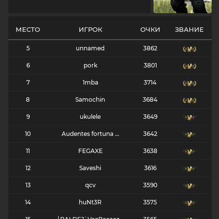
МЕСТО
ИГРОК
ОЧКИ
ЗВАНИЕ
5
unnamed
3862
6
pork
3801
7
1mba
3714
8
Samochin
3684
9
ukulele
3649
10
Audentes fortuna ...
3642
11
FEGAXE
3638
12
Saveshi
3616
13
qcv
3590
14
huNt3R
3575