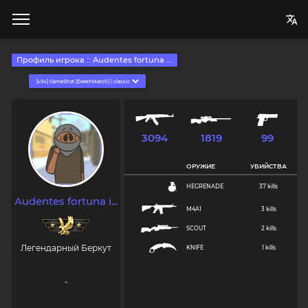
Профиль игрока :: Audentes fortuna ...
3094
1819
99
ОРУЖИЕ
УБИЙСТВА
HEGRENADE
37 kills
Audentes fortuna i...
M4A1
3 kills
SCOUT
2 kills
Легендарный Беркут
KNIFE
1 kills
-