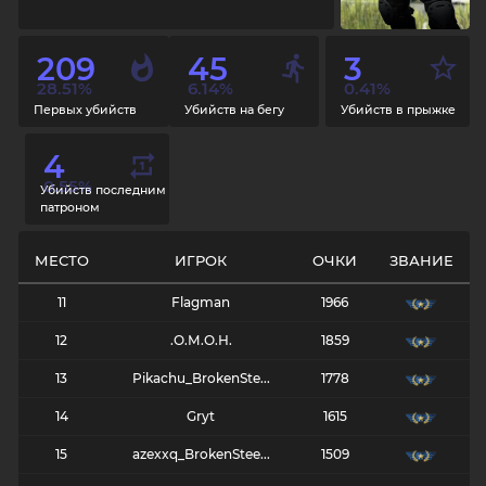
209
45
3
28.51%
6.14%
0.41%
Первых убийств
Убийств на бегу
Убийств в прыжке
4
0.55%
Убийств последним
патроном
МЕСТО
ИГРОК
ОЧКИ
ЗВАНИЕ
11
Flagman
1966
12
.О.М.О.Н.
1859
13
Pikachu_BrokenSte...
1778
14
Gryt
1615
15
azexxq_BrokenStee...
1509