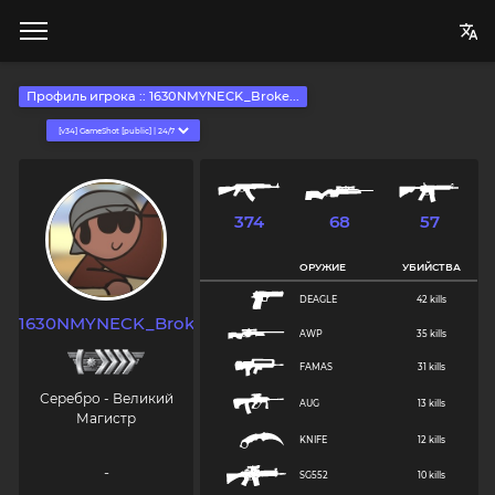
Профиль игрока :: 1630NMYNECK_Broke...
374
68
57
ОРУЖИЕ
УБИЙСТВА
DEAGLE
42 kills
1630NMYNECK_Broken...
AWP
35 kills
FAMAS
31 kills
Серебро - Великий
AUG
13 kills
Магистр
KNIFE
12 kills
-
SG552
10 kills