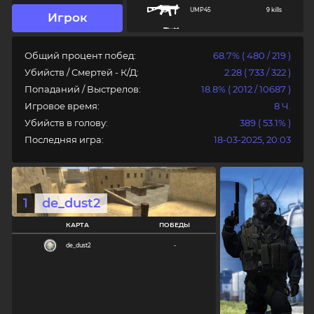
UMP45
9 kills
Игрок
MAC10
8 kills
Общий процент побед:
68.7% ( 480 / 219 )
MP5NAVY
7 kills
Убийств / Смертей - К/Д:
2.28 ( 733 / 322 )
M249
6 kills
Попаданий / Выстрелов:
18.8% ( 2012 / 10687 )
USP
5 kills
Игровое время:
8 Ч.
Убийств в голову:
389 ( 53.1% )
HEGRENADE
4 kills
Последняя игра:
18-03-2025, 20:03
SG550
3 kills
XM1014
3 kills
Авторизация
FIVESEVEN
3 kills
1
de_dust2
ELITE
3 kills
Логин
КАРТА
ПОБЕДЫ
TMP
2 kills
de_dust2
-
M3
2 kills
Пароль
P90
1 kills
GALIL
1 kills